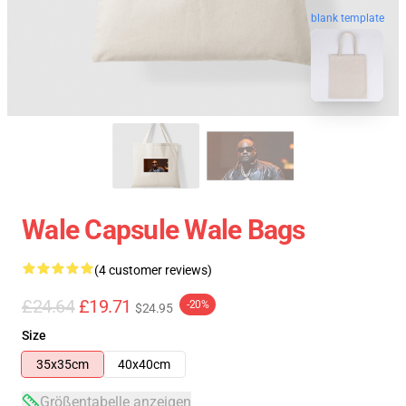
blank template
Wale Capsule Wale Bags
(4 customer reviews)
£24.64
£19.71
-20%
$24.95
Size
35x35cm
40x40cm
Größentabelle anzeigen