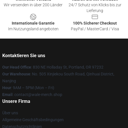
Wir versenden in über 200 Länder
24/7 Schutz von Klicks bis zur
Lieferung
Internationale Garantie
100% Sicherer Checkout
Im Nutzungsland angeboten
PayPal / MasterCard / Visa
Kontaktieren Sie uns
Our Head Office
: 830 NE Holladay St, Portland, OR 97232
Our Warehouse
: No. 505 Xinjiekou South Road, Qinhuai District,
Nanjing
Hour
: 9AM – 5PM (Mon – Fri)
Email
: contact@wale-merch.shop
Unsere Firma
Über uns
Allgemeine Geschäftsbedingungen
Datenschutzrichtlinien