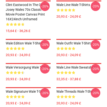
Clint Eastwood In The Outlaw
Wale Line Wale T-Shirts
-20%
-20%
Josey Wales 70s Classic
Movie Poster Canvas Print
20,93 £ - 24,09 £
16X24inch Unframed
15,64 £ - 36,26 £
Wale Edition Wale T-Shirts
Wale Outfit Wale T-Shirts
-20%
-20%
20,93 £ - 24,09 £
20,93 £ - 24,09 £
Wale Versorgung Wale T-Shirts
Wale Line Wale Sweatshirts
-20%
-20%
20,93 £ - 24,09 £
32,35 £ - 37,88 £
Wale Signature Wale T-Shirts
Wale Threads Wale T-Shirts
-20%
-20%
20,93 £ - 24,09 £
20,93 £ - 24,09 £