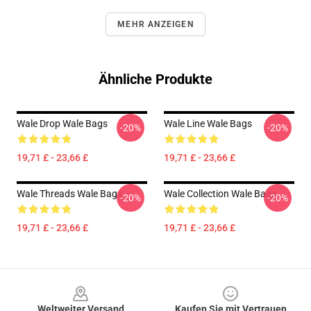
MEHR ANZEIGEN
Ähnliche Produkte
Wale Drop Wale Bags
Wale Line Wale Bags
-20%
-20%
19,71 £ - 23,66 £
19,71 £ - 23,66 £
Wale Threads Wale Bags
Wale Collection Wale Bags
-20%
-20%
19,71 £ - 23,66 £
19,71 £ - 23,66 £
Footer
Weltweiter Versand
Kaufen Sie mit Vertrauen