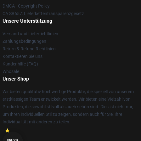
DMCA - Copyright Policy
CA SB657: Lieferkettentransparenzgesetz
Unsere Unterstützung
Versand und Lieferrichtlinien
Zahlungsbedingungen
Return & Refund Richtlinien
Kontaktieren Sie uns
Kundenhilfe (FAQ)
Whosale
Unser Shop
Wir bieten qualitativ hochwertige Produkte, die speziell von unserem
erstklassigen Team entwickelt werden. Wir bieten eine Vielzahl von
Produkten, die sowohl stilvoll als auch schön sind. Dies ist nicht nur,
um Ihren individuellen Stil zu zeigen, sondern auch für Sie, Ihre
Individualität mit anderen zu teilen.
UNLOCK