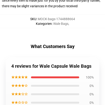
Since every item is made just for you by your local third-party fulfiller,
there may be slight variances in the product received
SKU
:
MOCK-bags-1744888664
Kategorien
:
Wale Bags
,
What Customers Say
4 reviews for Wale Capsule Wale Bags
★★★★★
100%
★★★★☆
0%
★★★☆☆
0%
★★☆☆☆
0%