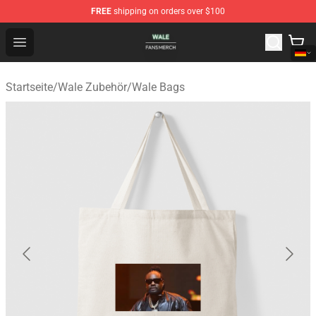
FREE
shipping on orders over $100
Wale Shop - Official Wale Merchandise Store
Open menu
Startseite
/
Wale Zubehör
/
Wale Bags