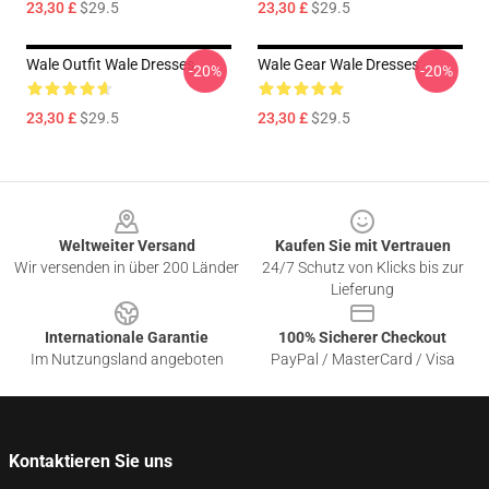
23,30 £
$29.5
23,30 £
$29.5
Wale Outfit Wale Dresses
Wale Gear Wale Dresses
-20%
-20%
23,30 £
$29.5
23,30 £
$29.5
Footer
Weltweiter Versand
Kaufen Sie mit Vertrauen
Wir versenden in über 200 Länder
24/7 Schutz von Klicks bis zur
Lieferung
Internationale Garantie
100% Sicherer Checkout
Im Nutzungsland angeboten
PayPal / MasterCard / Visa
Kontaktieren Sie uns