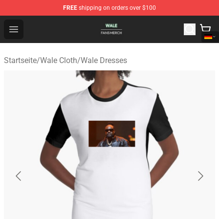
FREE
shipping on orders over $100
Wale Shop - Official Wale Merchandise Store
Open menu
Startseite
/
Wale Cloth
/
Wale Dresses