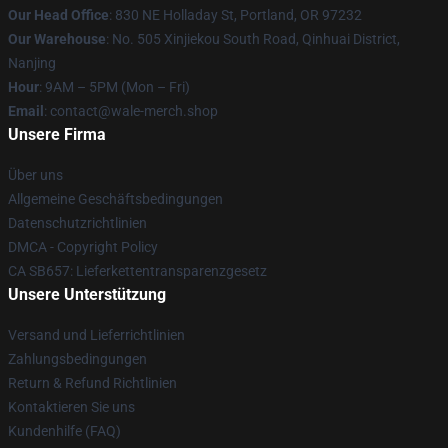
Our Head Office
: 830 NE Holladay St, Portland, OR 97232
Our Warehouse
: No. 505 Xinjiekou South Road, Qinhuai District,
Nanjing
Hour
: 9AM – 5PM (Mon – Fri)
Email
: contact@wale-merch.shop
Unsere Firma
Über uns
Allgemeine Geschäftsbedingungen
Datenschutzrichtlinien
DMCA - Copyright Policy
CA SB657: Lieferkettentransparenzgesetz
Unsere Unterstützung
Versand und Lieferrichtlinien
Zahlungsbedingungen
Return & Refund Richtlinien
Kontaktieren Sie uns
Kundenhilfe (FAQ)