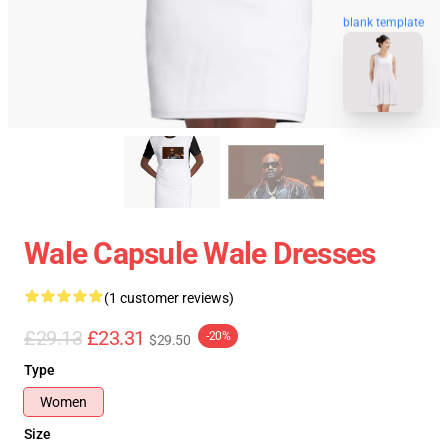
blank template
Wale Capsule Wale Dresses
(1 customer reviews)
£29.13
£23.31
-20%
$29.50
Type
Women
Size