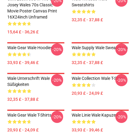
-20%
-20%
Josey Wales 70s Classic
Sweatshirts
Movie Poster Canvas Print
16X24inch Unframed
32,35 £ - 37,88 £
15,64 £ - 36,26 £
Wale Gear Wale Hoodies
Wale Supply Wale Sweatshirts
-20%
-20%
33,93 £ - 39,46 £
32,35 £ - 37,88 £
Wale Unterschrift Wale
Wale Collection Wale T-Shirts
-20%
-20%
Süßigkeiten
20,93 £ - 24,09 £
32,35 £ - 37,88 £
Wale Gear Wale T-Shirts
Wale Linie Wale Kapuzen
-20%
-20%
20,93 £ - 24,09 £
33,93 £ - 39,46 £