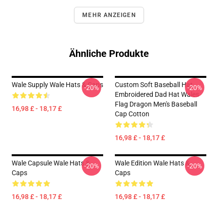
MEHR ANZEIGEN
Ähnliche Produkte
Wale Supply Wale Hats & Caps
Custom Soft Baseball Hat
-20%
-20%
Embroidered Dad Hat Wales
Flag Dragon Men's Baseball
16,98 £ - 18,17 £
Cap Cotton
16,98 £ - 18,17 £
Wale Capsule Wale Hats &
Wale Edition Wale Hats &
-20%
-20%
Caps
Caps
16,98 £ - 18,17 £
16,98 £ - 18,17 £