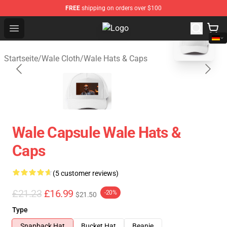
FREE
shipping on orders over $100
blank template
Open menu
Wale Shop - Official Wale Merchan
Startseite
/
Wale Cloth
/
Wale Hats & Caps
Wale Capsule Wale Hats &
Caps
(5 customer reviews)
£21.23
£16.99
-20%
$21.50
Type
Snapback Hat
Bucket Hat
Beanie