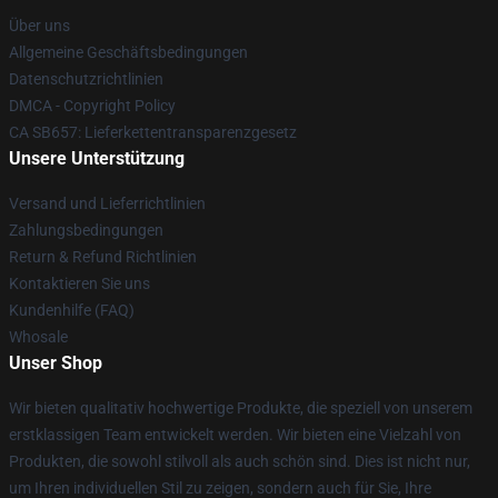
Über uns
Allgemeine Geschäftsbedingungen
Datenschutzrichtlinien
DMCA - Copyright Policy
CA SB657: Lieferkettentransparenzgesetz
Unsere Unterstützung
Versand und Lieferrichtlinien
Zahlungsbedingungen
Return & Refund Richtlinien
Kontaktieren Sie uns
Kundenhilfe (FAQ)
Whosale
Unser Shop
Wir bieten qualitativ hochwertige Produkte, die speziell von unserem
erstklassigen Team entwickelt werden. Wir bieten eine Vielzahl von
Produkten, die sowohl stilvoll als auch schön sind. Dies ist nicht nur,
um Ihren individuellen Stil zu zeigen, sondern auch für Sie, Ihre