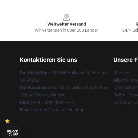
Footer
Weltweiter Versand
K
Wir versenden in über 200 Länder
24/7 Sch
Kontaktieren Sie uns
Unsere F
Our Head Office
: 830 NE Holladay St, Portland,
Über uns
OR 97232
Allgemeine 
Our Warehouse
: No. 505 Xinjiekou South Road,
Datenschutzr
Qinhuai District, Nanjing
DMCA - Copyr
Hour
: 9AM – 5PM (Mon – Fri)
CA SB657: Li
Email
: contact@wale-merch.shop
UNLOCK
10% OFF