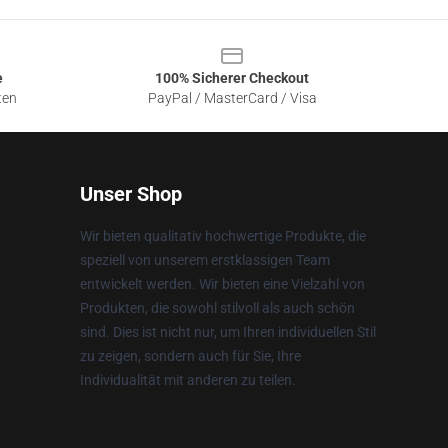
e
100% Sicherer Checkout
ten
PayPal / MasterCard / Visa
Unser Shop
Wir bieten qualitativ hochwertige Produkte, die
speziell von unserem erstklassigen Team
entwickelt werden. Wir bieten eine Vielzahl von
Produkten, die sowohl stilvoll als auch schön
sind. Dies ist nicht nur, um Ihren individuellen Stil
zu zeigen, sondern auch für Sie, Ihre
Individualität mit anderen zu teilen.