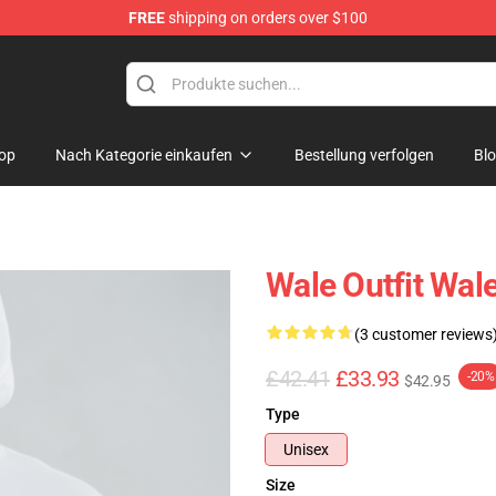
FREE
shipping on orders over $100
op
Nach Kategorie einkaufen
Bestellung verfolgen
Bl
Wale Outfit Wal
(3 customer reviews
£42.41
£33.93
-20%
$42.95
Type
Unisex
Size