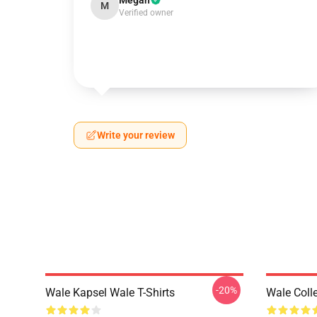
Megan
M
Verified owner
Write your review
-20%
Wale Kapsel Wale T-Shirts
Wale Coll