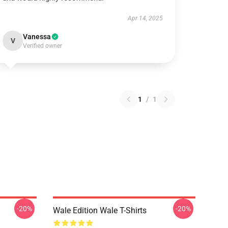
Apr 14, 2025
Vanessa
V
Verified owner
1
/
1
-20%
-20%
Wale Edition Wale T-Shirts