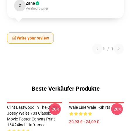
Zane
Z
Verified owner
Write your review
1
/
1
Beste Verkäufer Produkte
Clint Eastwood In The Outlaw
Wale Line Wale T-Shirts
-20%
-20%
Josey Wales 70s Classic
Movie Poster Canvas Print
20,93 £ - 24,09 £
16X24inch Unframed