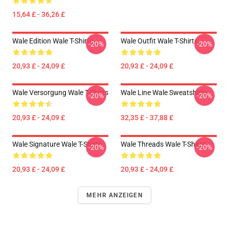
15,64 £ - 36,26 £
Wale Edition Wale T-Shirts
Wale Outfit Wale T-Shirts
-20%
-20%
20,93 £ - 24,09 £
20,93 £ - 24,09 £
Wale Versorgung Wale T-Shirts
Wale Line Wale Sweatshirts
-20%
-20%
20,93 £ - 24,09 £
32,35 £ - 37,88 £
Wale Signature Wale T-Shirts
Wale Threads Wale T-Shirts
-20%
-20%
20,93 £ - 24,09 £
20,93 £ - 24,09 £
MEHR ANZEIGEN