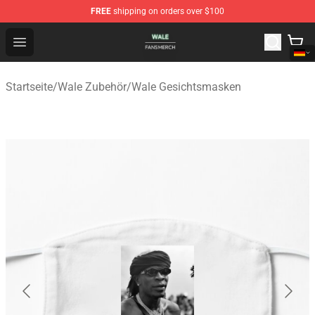
FREE
shipping on orders over $100
Wale Shop - Official Wale Merchandise Store
Open menu
Startseite
/
Wale Zubehör
/
Wale Gesichtsmasken