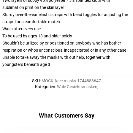
Two layers of soppy 95% polyester / 5% spandex cloth with
sublimation print on the skin layer
Sturdy over-the-ear elastic straps with bead toggles for adjusting the
straps for a comfortable match
Wash after every use
To be used by ages 13 and older solely
Shouldn't be utilized by or positioned on anybody who has bother
respiration or who's unconscious, incapacitated or in any other case
unable to take away the masks with out help, together with
youngsters beneath age 3
SKU
:
MOCK-face-masks-1744888647
Kategorien
:
Wale Gesichtsmasken
,
What Customers Say