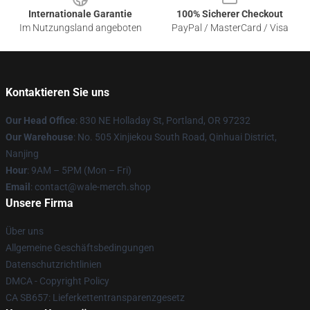
Internationale Garantie
100% Sicherer Checkout
Im Nutzungsland angeboten
PayPal / MasterCard / Visa
Kontaktieren Sie uns
Our Head Office
: 830 NE Holladay St, Portland, OR 97232
Our Warehouse
: No. 505 Xinjiekou South Road, Qinhuai District,
Nanjing
Hour
: 9AM – 5PM (Mon – Fri)
Email
: contact@wale-merch.shop
Unsere Firma
Über uns
Allgemeine Geschäftsbedingungen
Datenschutzrichtlinien
DMCA - Copyright Policy
CA SB657: Lieferkettentransparenzgesetz