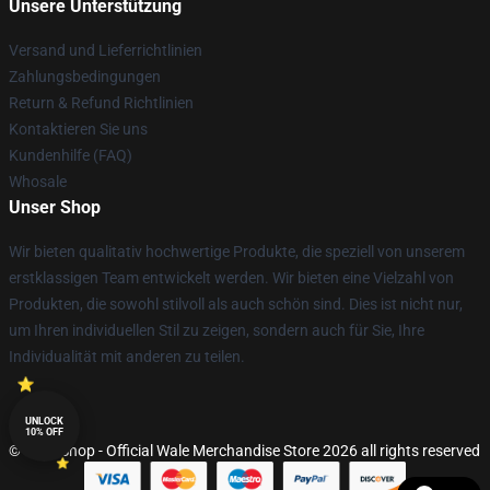
Unsere Unterstützung
Versand und Lieferrichtlinien
Zahlungsbedingungen
Return & Refund Richtlinien
Kontaktieren Sie uns
Kundenhilfe (FAQ)
Whosale
Unser Shop
Wir bieten qualitativ hochwertige Produkte, die speziell von unserem
erstklassigen Team entwickelt werden. Wir bieten eine Vielzahl von
Produkten, die sowohl stilvoll als auch schön sind. Dies ist nicht nur,
um Ihren individuellen Stil zu zeigen, sondern auch für Sie, Ihre
Individualität mit anderen zu teilen.
UNLOCK
10% OFF
© Wale Shop - Official Wale Merchandise Store 2026 all rights reserved