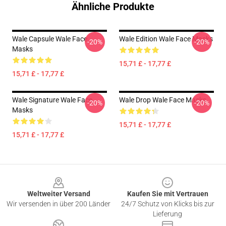
Ähnliche Produkte
Wale Capsule Wale Face
Wale Edition Wale Face Masks
-20%
-20%
Masks
15,71 £ - 17,77 £
15,71 £ - 17,77 £
Wale Signature Wale Face
Wale Drop Wale Face Masks
-20%
-20%
Masks
15,71 £ - 17,77 £
15,71 £ - 17,77 £
Footer
Weltweiter Versand
Kaufen Sie mit Vertrauen
Wir versenden in über 200 Länder
24/7 Schutz von Klicks bis zur
Lieferung