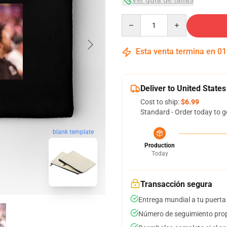
Quantity
Esta venta termina en
01
Deliver to United States
Cost to ship:
$6.99
Standard - Order today to g
blank template
Production
Today
Transacción segura
Entrega mundial a tu puerta
Número de seguimiento prop