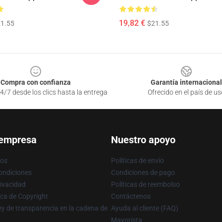
19,82 €
1.55
$21.55
Compra con confianza
Garantía internacional
4/7 desde los clics hasta la entrega
Ofrecido en el país de us
 empresa
Nuestro apoyo
ros
Políticas de envío
ondiciones
Condiciones de pago
rivacidad
Políticas de reembolso
ica de Copyright
Contáctenos
y de transparencia en la cadena de
Ayuda al cliente (FAQ)
Mayorista