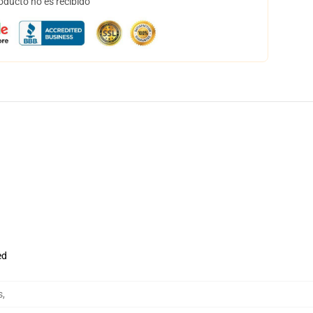
oducto no es recibido
ed
s
,