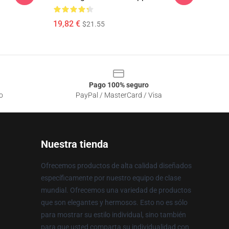
19,82 €
$21.55
Pago 100% seguro
o
PayPal / MasterCard / Visa
Nuestra tienda
Ofrecemos productos de alta calidad diseñados
específicamente por nuestro equipo de clase
mundial. Ofrecemos una variedad de productos
que son elegantes y hermosos. Esto no es sólo
para mostrar su estilo individual, sino también
para que usted comparta su individualidad con