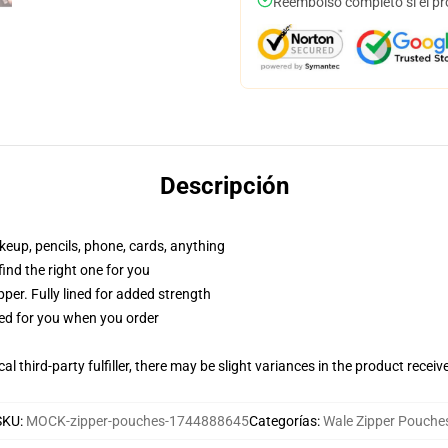
Reembolso completo si el pr
Descripción
akeup, pencils, phone, cards, anything
 find the right one for you
per. Fully lined for added strength
ted for you when you order
al third-party fulfiller, there may be slight variances in the product receiv
SKU
:
MOCK-zipper-pouches-1744888645
Categorías
:
Wale Zipper Pouche