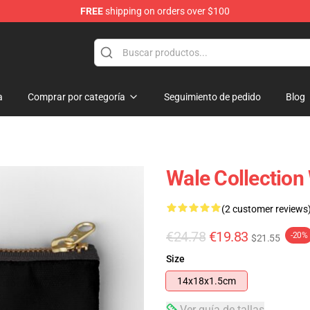
FREE
shipping on orders over $100
a
Comprar por categoría
Seguimiento de pedido
Blog
Wale Collection
(2 customer reviews
€24.78
€19.83
-20%
$21.55
Size
14x18x1.5cm
Ver guía de tallas