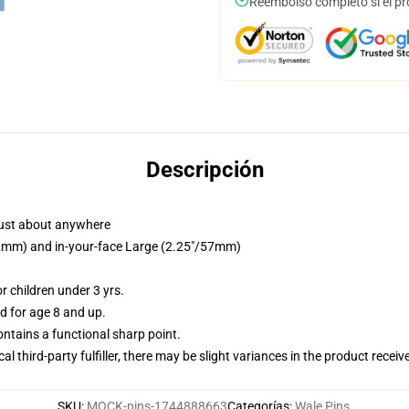
Reembolso completo si el pr
Descripción
just about anywhere
/32mm) and in-your-face Large (2.25"/57mm)
 children under 3 yrs.
 for age 8 and up.
tains a functional sharp point.
al third-party fulfiller, there may be slight variances in the product receiv
SKU
:
MOCK-pins-1744888663
Categorías
:
Wale Pins
,