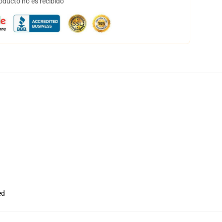
oducto no es recibido
ed