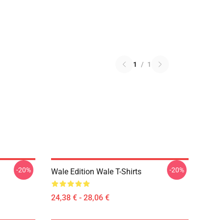
1
/
1
-20%
-20%
Wale Edition Wale T-Shirts
24,38 € - 28,06 €