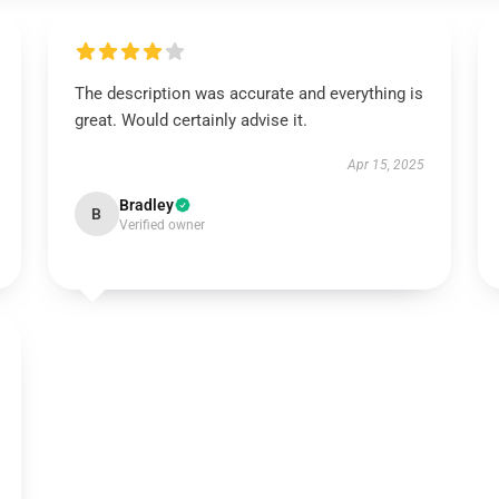
The description was accurate and everything is
great. Would certainly advise it.
Apr 15, 2025
Bradley
B
Verified owner