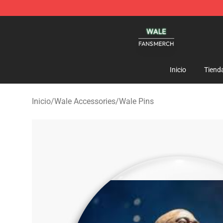
Wale Shop - Official Wale Merchandise Store
Inicio
Tiend
Inicio
/
Wale Accessories
/
Wale Pins