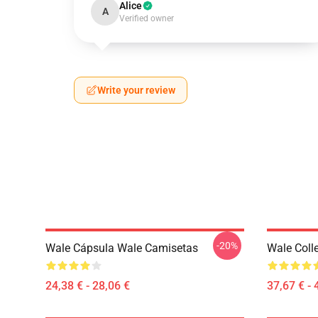
Alice
A
Verified owner
Write your review
-20%
Wale Cápsula Wale Camisetas
Wale Coll
24,38 € - 28,06 €
37,67 € - 