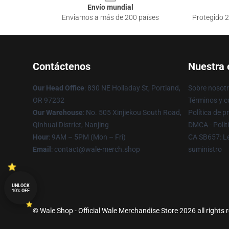
Envío mundial
Enviamos a más de 200 países
Protegido 2
Contáctenos
Nuestra
Our Head Office
: 830 NE Holladay St, Portland,
Sobre nosot
OR 97232
Términos y c
Our Warehouse
: No. 505 Xinjiekou South Road,
Política de p
Qinhuai District, Nanjing
DMCA - Polít
Hour
: 9AM – 5PM (Mon – Fri)
CA SB657: Le
Email
: contact@wale-merch.shop
suministro
UNLOCK
10% OFF
© Wale Shop - Official Wale Merchandise Store 2026 all rights 