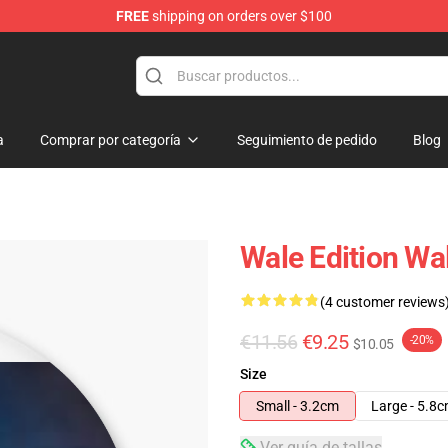
FREE
shipping on orders over $100
a
Comprar por categoría
Seguimiento de pedido
Blog
Wale Edition Wa
(4 customer reviews
€11.56
€9.25
-20%
$10.05
Size
Small - 3.2cm
Large - 5.8
Ver guía de tallas