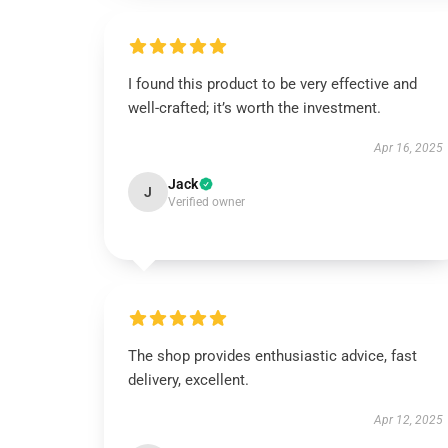
I found this product to be very effective and
well-crafted; it’s worth the investment.
Apr 16, 2025
Jack
J
Verified owner
The shop provides enthusiastic advice, fast
delivery, excellent.
Apr 12, 2025