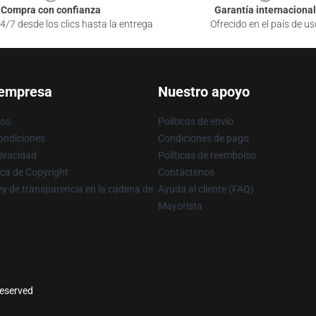
Compra con confianza
Garantía internacional
4/7 desde los clics hasta la entrega
Ofrecido en el país de us
 empresa
Nuestro apoyo
ros
Políticas de envío
ondiciones
Condiciones de pago
rivacidad
Políticas de reembolso
ica de Copyright
Contáctenos
y de transparencia en la cadena de
Ayuda al cliente (FAQ)
Mayorista
reserved