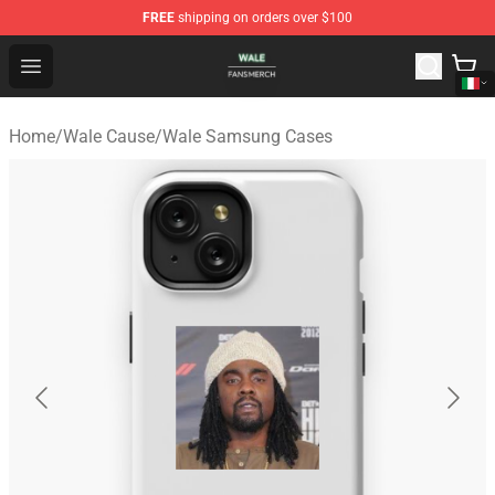
FREE
shipping on orders over $100
Wale Shop - Official Wale Merchandise Store
Open menu
Home
/
Wale Cause
/
Wale Samsung Cases