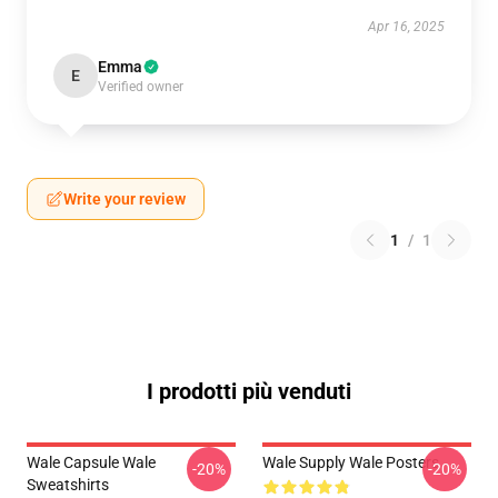
Apr 16, 2025
Emma
E
Verified owner
Write your review
1
/
1
I prodotti più venduti
Wale Capsule Wale
Wale Supply Wale Posters
-20%
-20%
Sweatshirts