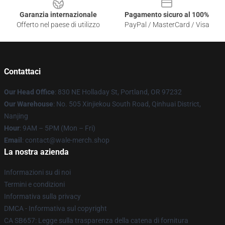
Garanzia internazionale
Pagamento sicuro al 100%
Offerto nel paese di utilizzo
PayPal / MasterCard / Visa
Contattaci
Our Head Office
: 830 NE Holladay St, Portland, OR 97232
Our Warehouse
: No. 505 Xinjiekou South Road, Qinhuai District,
Nanjing
Hour
: 9AM – 5PM (Mon – Fri)
Email
: contact@wale-merch.shop
La nostra azienda
Informazioni su di noi
Termini e condizioni
Informativa sulla privacy
DMCA - Informativa sul copyright
CA SB657: Legge sulla trasparenza della catena di fornitura