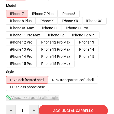
Model
iPhone 7
iPhone 7 Plus
iPhone 8
iPhone 8 Plus
iPhone X
iPhone XR
iPhone XS
iPhone XS Max
iPhone 11
iPhone 11 Pro
iPhone 11 Pro Max
iPhone 12
iPhone 12 Mini
iPhone 12 Pro
iPhone 12 Pro Max
iPhone 13
iPhone 13 Pro
iPhone 13 Pro Max
iPhone 14
iPhone 14 Pro
iPhone 14 Pro Max
iPhone 15
iPhone 15 Pro
iPhone 15 Pro Max
Style
PC black frosted shell
RPC transparent soft shell
LPC glass phone case
Visualizza guida alle taglie
Quantity
AGGIUNGI AL CARRELLO