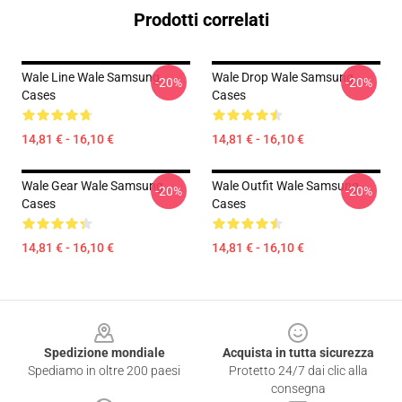
Prodotti correlati
Wale Line Wale Samsung
Wale Drop Wale Samsung
-20%
-20%
Cases
Cases
14,81 € - 16,10 €
14,81 € - 16,10 €
Wale Gear Wale Samsung
Wale Outfit Wale Samsung
-20%
-20%
Cases
Cases
14,81 € - 16,10 €
14,81 € - 16,10 €
Footer
Spedizione mondiale
Acquista in tutta sicurezza
Spediamo in oltre 200 paesi
Protetto 24/7 dai clic alla
consegna