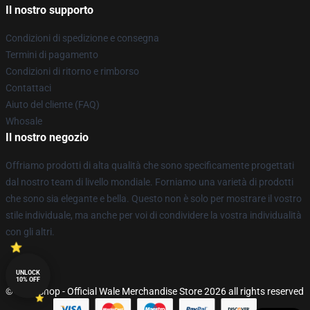
Il nostro supporto
Condizioni di spedizione e consegna
Termini di pagamento
Condizioni di ritorno e rimborso
Contattaci
Aiuto del cliente (FAQ)
Whosale
Il nostro negozio
Offriamo prodotti di alta qualità che sono specificamente progettati
dal nostro team di livello mondiale. Forniamo una varietà di prodotti
che sono sia elegante e bella. Questo non è solo per mostrare il vostro
stile individuale, ma anche per voi di condividere la vostra individualità
con gli altri.
UNLOCK
10% OFF
© Wale Shop - Official Wale Merchandise Store 2026 all rights reserved