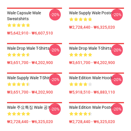
Wale Capsule Wale
Wale Supply Wale Posters
-20%
-20%
Sweatshirts
₩2,728,440 - ₩6,325,020
₩5,642,910 - ₩6,607,510
Wale Drop Wale T-Shirts
Wale Drop Wale T-Shirts
-20%
-20%
₩3,651,700 - ₩4,202,900
₩3,651,700 - ₩4,202,900
Wale Supply Wale T-Shirts
Wale Edition Wale Hoodies
-20%
-20%
₩3,651,700 - ₩4,202,900
₩5,918,510 - ₩6,883,110
Wale 주요특징 Wale 공지사항
Wale Edition Wale Posters
-20%
-20%
₩2,728,440 - ₩6,325,020
₩2,728,440 - ₩6,325,020