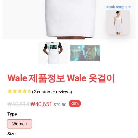
blank template
Wale 제품정보 Wale 옷걸이
(2 customer reviews)
₩50,814
₩40,651
-20%
$29.50
Type
Women
Size