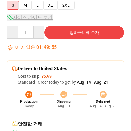
S
M
L
XL
2XL
사이즈 가이드 보기
Quantity
장바구니에 추가
이 세일은
01
:
49
:
54
Deliver to United States
Cost to ship:
$6.99
Standard - Order today to get by
Aug. 14 - Aug. 21
Production
Shipping
Delivered
Today
Aug. 10
Aug. 14 - Aug. 21
안전한 거래