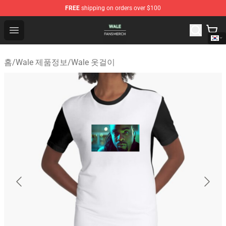
FREE
shipping on orders over $100
Wale Shop - Official Wale Merchandise Store
Open menu
홈
/
Wale 제품정보
/
Wale 옷걸이