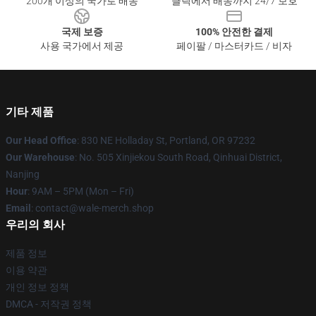
200개 이상의 국가로 배송
클릭에서 배송까지 24/7 보호
국제 보증
100% 안전한 결제
사용 국가에서 제공
페이팔 / 마스터카드 / 비자
기타 제품
Our Head Office
: 830 NE Holladay St, Portland, OR 97232
Our Warehouse
: No. 505 Xinjiekou South Road, Qinhuai District,
Nanjing
Hour
: 9AM – 5PM (Mon – Fri)
Email
: contact@wale-merch.shop
우리의 회사
제품 정보
이용 약관
개인 정보 정책
DMCA - 저작권 정책