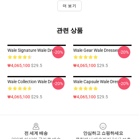
더 보기
관련 상품
Wale Signature Wale Dresses
Wale Gear Wale Dresses
-20%
-20%
₩4,065,100
$29.5
₩4,065,100
$29.5
Wale Collection Wale Dresses
Wale Capsule Wale Dresses
-20%
-20%
₩4,065,100
$29.5
₩4,065,100
$29.5
Footer
전 세계 배송
안심하고 쇼핑하세요