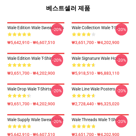
베스트셀러 제품
Wale Edition Wale Sweatshirts
Wale Collection Wale T-Shirts
-20%
-20%
₩5,642,910 - ₩6,607,510
₩3,651,700 - ₩4,202,900
Wale Edition Wale T-Shirts
Wale Signature Wale Hoodies
-20%
-20%
₩3,651,700 - ₩4,202,900
₩5,918,510 - ₩6,883,110
Wale Drop Wale T-Shirts
Wale Line Wale Posters
-20%
-20%
₩3,651,700 - ₩4,202,900
₩2,728,440 - ₩6,325,020
Wale Supply Wale Sweatshirts
Wale Threads Wale T-Shirts
-20%
-20%
₩5,642,910 - ₩6,607,510
₩3,651,700 - ₩4,202,900