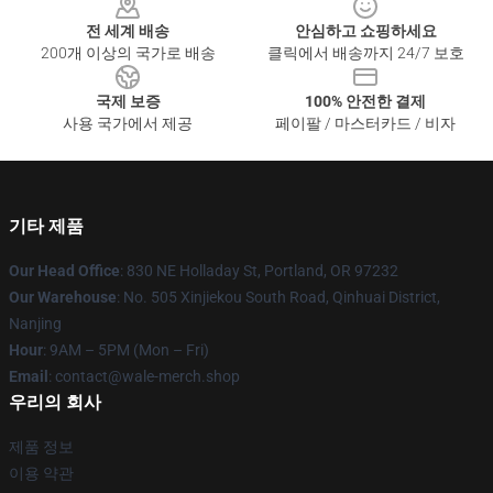
전 세계 배송
안심하고 쇼핑하세요
200개 이상의 국가로 배송
클릭에서 배송까지 24/7 보호
국제 보증
100% 안전한 결제
사용 국가에서 제공
페이팔 / 마스터카드 / 비자
기타 제품
Our Head Office
: 830 NE Holladay St, Portland, OR 97232
Our Warehouse
: No. 505 Xinjiekou South Road, Qinhuai District,
Nanjing
Hour
: 9AM – 5PM (Mon – Fri)
Email
: contact@wale-merch.shop
우리의 회사
제품 정보
이용 약관