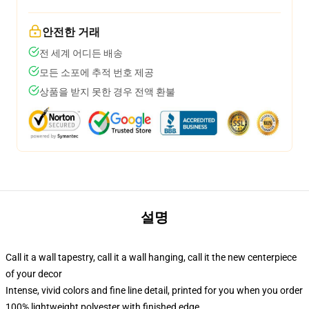
안전한 거래
전 세계 어디든 배송
모든 소포에 추적 번호 제공
상품을 받지 못한 경우 전액 환불
설명
Call it a wall tapestry, call it a wall hanging, call it the new centerpiece
of your decor
Intense, vivid colors and fine line detail, printed for you when you order
100% lightweight polyester with finished edge