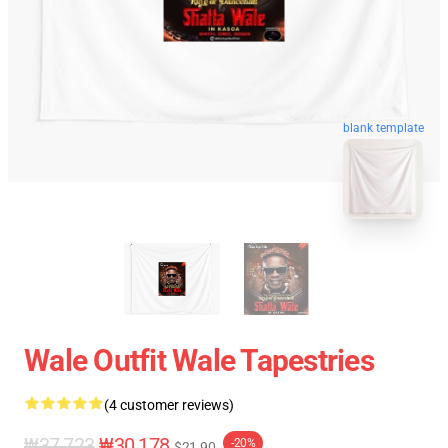
blank template
Wale Outfit Wale Tapestries
(4 customer reviews)
₩37,723
₩30,178
-20%
$21.90