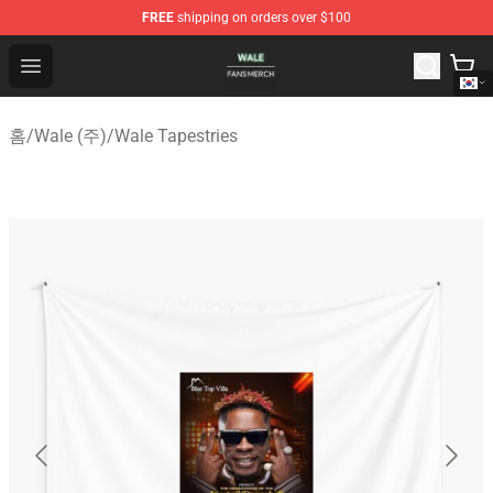
FREE
shipping on orders over $100
Wale Shop - Official Wale Merchandise Store
Open menu
홈
/
Wale (주)
/
Wale Tapestries