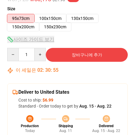
Size
95x73cm
100x150cm
130x150cm
150x200cm
150x230cm
사이즈 가이드 보기
Quantity
장바구니에 추가
이 세일은
02
:
30
:
55
Deliver to United States
Cost to ship:
$6.99
Standard - Order today to get by
Aug. 15 - Aug. 22
Production
Shipping
Delivered
Today
Aug. 11
Aug. 15 - Aug. 22