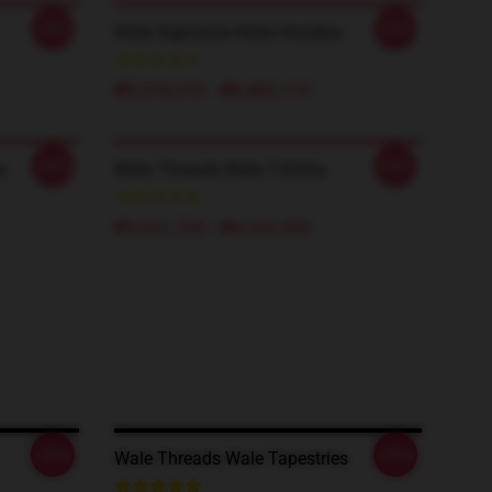
-20%
-20%
Wale Signature Wale Hoodies
₩5,918,510 - ₩6,883,110
-20%
-20%
s
Wale Threads Wale T-Shirts
₩3,651,700 - ₩4,202,900
-20%
-20%
Wale Threads Wale Tapestries