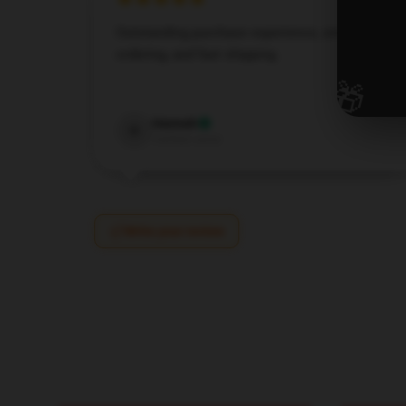
Outstanding purchase experience, smooth
ordering, and fast shipping.
🎁
Apr 15, 2025
Hannah
H
Verified owner
Write your review