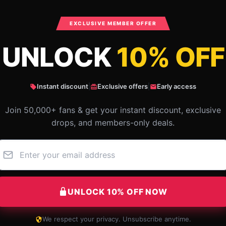
What Customers Say
EXCLUSIVE MEMBER OFFER
UNLOCK
10% OFF
ale Tapestries
Instant discount
|
Exclusive offers
|
Early access
Join 50,000+ fans & get your instant discount, exclusive
drops, and members-only deals.
UNLOCK 10% OFF NOW
We respect your privacy. Unsubscribe anytime.