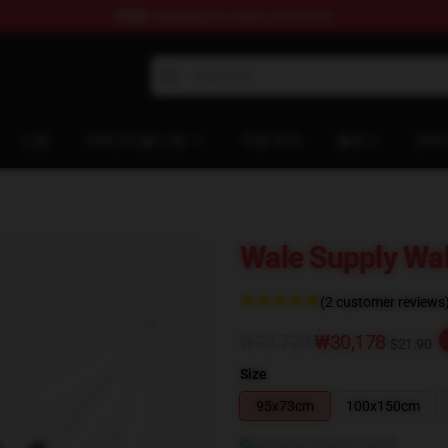
FREE
shipping on orders over $100
쇼핑
카테고리별 쇼핑
주문 추적
블로그
연락
Wale Supply Wal
(2 customer reviews
₩37,723
₩30,178
$21.90
Size
95x73cm
100x150cm
사이즈 가이드 보기