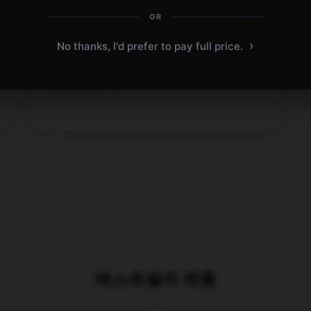
OR
Reliable in all conditions, never disappoints.
›
No thanks, I'd prefer to pay full price.
Apr 11, 2025
Amy
A
Verified owner
베스트셀러 제품