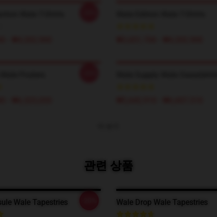
-20%
ction Wale T-Shirts
Wale Edition Wale T-Shirts
0 - ₩4,202,900
₩3,651,700 - ₩4,202,900
-20%
 Wale Posters
Wale Supply Wale Sweatshirt
0 - ₩6,325,020
₩5,642,910 - ₩6,607,510
더 보기
관련 상품
-20%
ule Wale Tapestries
Wale Drop Wale Tapestries