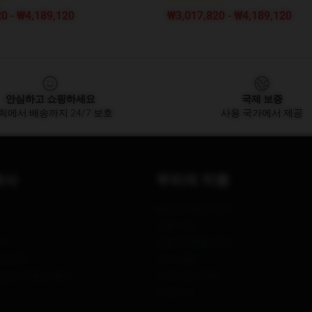
0 - ₩4,189,120
₩3,017,820 - ₩4,189,120
안심하고 쇼핑하세요
국제 보증
릭에서 배송까지 24/7 보호
사용 국가에서 제공
회사
우리의 지원
배송 및 배송 정책
지불 기간
책
반품 및 환불 정책
작권 정책
기타 제품
공급망 투명성 행위
고객지원 (FAQ)
구매하기