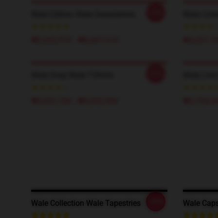
-20%
Wale Edition Wale Sweatshirts
Wale Colle
₩5,642,910 - ₩6,607,510
₩3,651,70
-20%
Wale Drop Wale T-Shirts
Wale Line
₩3,651,700 - ₩4,202,900
₩2,728,44
-20%
Wale Collection Wale Tapestries
Wale Caps