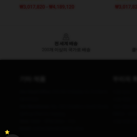
₩3,017,820 - ₩4,189,120
₩3,017,82
Footer
전 세계 배송
200개 이상의 국가로 배송
클
기타 제품
우리의 
Our Head Office
: 830 NE Holladay St, Portland,
제품 정보
OR 97232
이용 약관
Our Warehouse
: No. 505 Xinjiekou South Road,
개인 정보 정
Qinhuai District, Nanjing
DMCA - 저
Hour
: 9AM – 5PM (Mon – Fri)
모델 번호: 
Email
: contact@wale-merch.shop