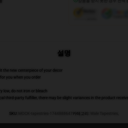
상품을 받지 못한 경우 전액
설명
ll it the new centerpiece of your decor
ed for you when you order
y low, do not iron or bleach
al third-party fulfiller, there may be slight variances in the product receiv
SKU
:
MOCK-tapestries-1744888647
카테고리
:
Wale Tapestries
,