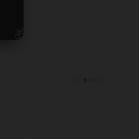
🎁
1
/
1