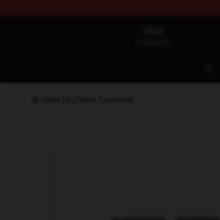
Wale Shop - Official Wale Merchandise Store
홈
홈
/
Wale (주)
/
Wale Tapestries