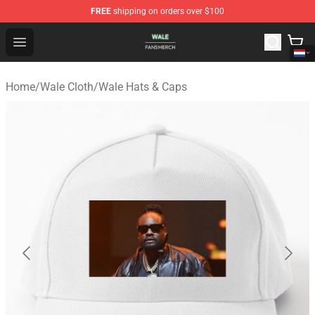
FREE
shipping on orders over $100
Wale Shop - Official Wale Merchandise Store
Open menu
Home
/
Wale Cloth
/
Wale Hats & Caps