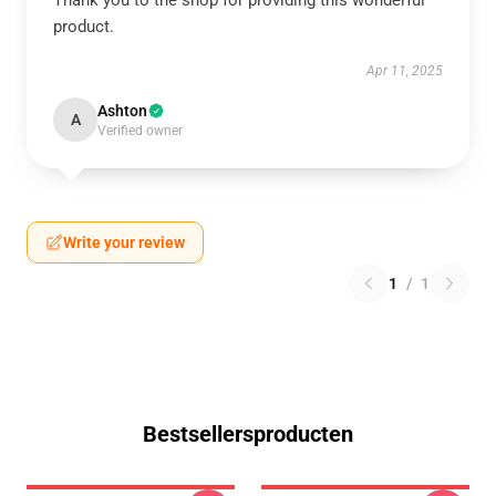
Thank you to the shop for providing this wonderful
product.
Apr 11, 2025
Ashton
A
Verified owner
Write your review
1
/
1
Bestsellersproducten