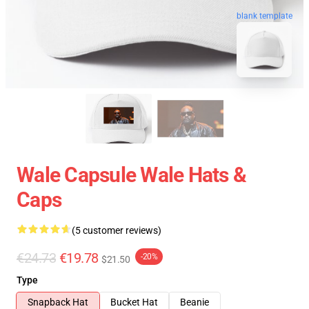
blank template
Wale Capsule Wale Hats &
Caps
(5 customer reviews)
€24.73
€19.78
-20%
$21.50
Type
Snapback Hat
Bucket Hat
Beanie