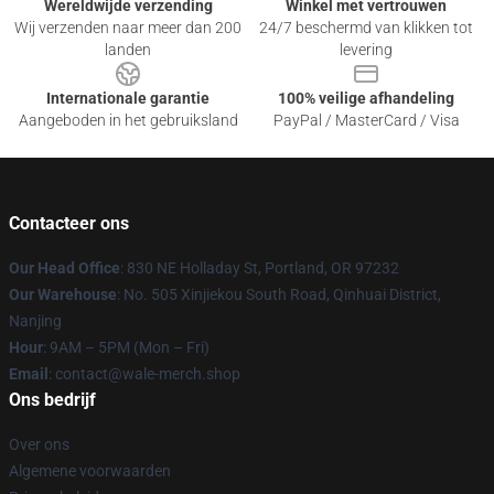
Wereldwijde verzending
Winkel met vertrouwen
Wij verzenden naar meer dan 200
24/7 beschermd van klikken tot
landen
levering
Internationale garantie
100% veilige afhandeling
Aangeboden in het gebruiksland
PayPal / MasterCard / Visa
Contacteer ons
Our Head Office
: 830 NE Holladay St, Portland, OR 97232
Our Warehouse
: No. 505 Xinjiekou South Road, Qinhuai District,
Nanjing
Hour
: 9AM – 5PM (Mon – Fri)
Email
: contact@wale-merch.shop
Ons bedrijf
Over ons
Algemene voorwaarden