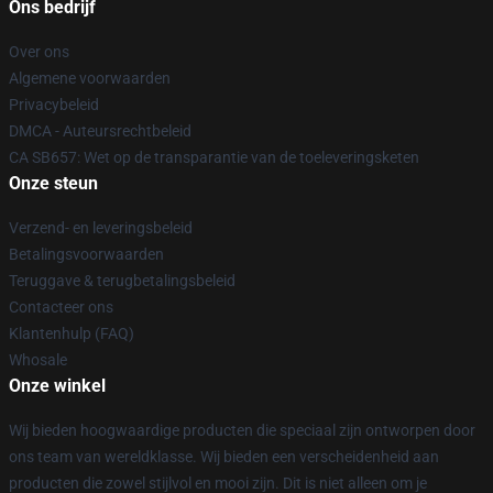
Ons bedrijf
Over ons
Algemene voorwaarden
Privacybeleid
DMCA - Auteursrechtbeleid
CA SB657: Wet op de transparantie van de toeleveringsketen
Onze steun
Verzend- en leveringsbeleid
Betalingsvoorwaarden
Teruggave & terugbetalingsbeleid
Contacteer ons
Klantenhulp (FAQ)
Whosale
Onze winkel
Wij bieden hoogwaardige producten die speciaal zijn ontworpen door
ons team van wereldklasse. Wij bieden een verscheidenheid aan
producten die zowel stijlvol en mooi zijn. Dit is niet alleen om je