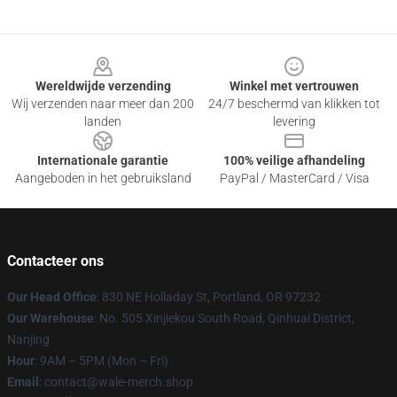
Footer
Wereldwijde verzending
Winkel met vertrouwen
Wij verzenden naar meer dan 200
24/7 beschermd van klikken tot
landen
levering
Internationale garantie
100% veilige afhandeling
Aangeboden in het gebruiksland
PayPal / MasterCard / Visa
Contacteer ons
Our Head Office
: 830 NE Holladay St, Portland, OR 97232
Our Warehouse
: No. 505 Xinjiekou South Road, Qinhuai District,
Nanjing
Hour
: 9AM – 5PM (Mon – Fri)
Email
: contact@wale-merch.shop