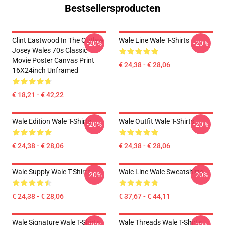
Bestsellersproducten
Clint Eastwood In The Outlaw
Wale Line Wale T-Shirts
-20%
-20%
Josey Wales 70s Classic
Movie Poster Canvas Print
€ 24,38 - € 28,06
16X24inch Unframed
€ 18,21 - € 42,22
Wale Edition Wale T-Shirts
Wale Outfit Wale T-Shirts
-20%
-20%
€ 24,38 - € 28,06
€ 24,38 - € 28,06
Wale Supply Wale T-Shirts
Wale Line Wale Sweatshirts
-20%
-20%
€ 24,38 - € 28,06
€ 37,67 - € 44,11
Wale Signature Wale T-Shirts
Wale Threads Wale T-Shirts