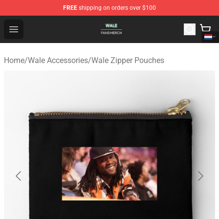
FREE
shipping on orders over $100
Wale Shop - Official Wale Merchandise Store
Open menu
Home
/
Wale Accessories
/
Wale Zipper Pouches