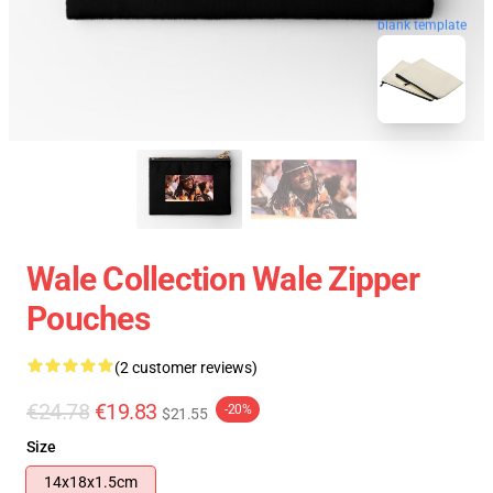
blank template
Wale Collection Wale Zipper
Pouches
(2 customer reviews)
€24.78
€19.83
-20%
$21.55
Size
14x18x1.5cm