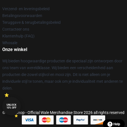
Verzend- en leveringsbeleid
Betalingsvoorwaarden
Teruggave & terugbetalingsbeleid
Contacteer ons
Klantenhulp (FAQ)
Whosale
Onze winkel
Wij bieden hoogwaardige producten die speciaal zijn ontworpen door
ons team van wereldklasse. Wij bieden een verscheidenheid aan
producten die zowel stijlvol en mooi zijn. Dit is niet alleen om je
individuele stijl te tonen, maar ook om je individualiteit met anderen te
delen.
UNLOCK
10% OFF
© Wale Shop - Official Wale Merchandise Store 2026 all rights reserved
Help