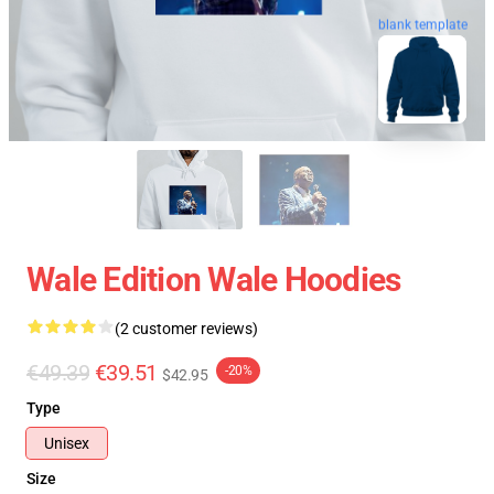
blank template
Wale Edition Wale Hoodies
(2 customer reviews)
€49.39
€39.51
-20%
$42.95
Type
Unisex
Size