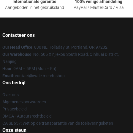
Internationale garantie
100% veilige afhandeling
Aangeboden in het gebruiksland
PayPal / MasterCard / Visa
Contacteer ons
Our Head Office
: 830 NE Holladay St, Portland, OR 97232
Our Warehouse
: No. 505 Xinjiekou South Road, Qinhuai District,
Nanjing
Hour
: 9AM – 5PM (Mon – Fri)
Email
: contact@wale-merch.shop
Ons bedrijf
Over ons
Algemene voorwaarden
Privacybeleid
DMCA - Auteursrechtbeleid
CA SB657: Wet op de transparantie van de toeleveringsketen
Onze steun