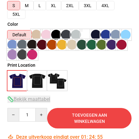
S
M
L
XL
2XL
3XL
4XL
5XL
Color
Default
Print Location
Bekijk maattabel
Quantity
TOEVOEGEN AAN
WINKELWAGEN
Deze uitverkoop eindigt over
01
:
24
:
54