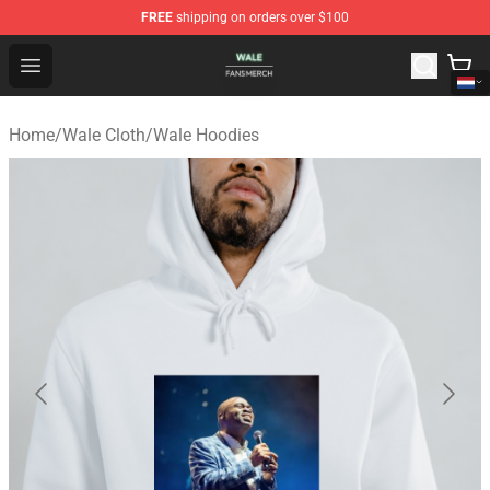
FREE
shipping on orders over $100
Wale Shop - Official Wale Merchandise Store
Open menu
Home
/
Wale Cloth
/
Wale Hoodies