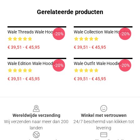
Gerelateerde producten
Wale Threads Wale Hoodies
Wale Collection Wale Hoodies
-20%
-20%
€ 39,51 - € 45,95
€ 39,51 - € 45,95
Wale Edition Wale Hoodies
Wale Outfit Wale Hoodies
-20%
-20%
€ 39,51 - € 45,95
€ 39,51 - € 45,95
Footer
Wereldwijde verzending
Winkel met vertrouwen
Wij verzenden naar meer dan 200
24/7 beschermd van klikken tot
landen
levering