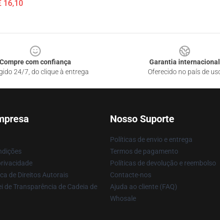
€ 16,10
Compre com confiança
Garantia internacional
gido 24/7, do clique à entrega
Oferecido no país de us
mpresa
Nosso Suporte
Políticas de envio e entrega
ndições
Termos de pagamento
privacidade
Políticas de devolução e reembolso
ca de Direitos Autorais
Contacte-nos
i de Transparência de Cadeia de
Ajuda ao cliente (FAQ)
Whosale