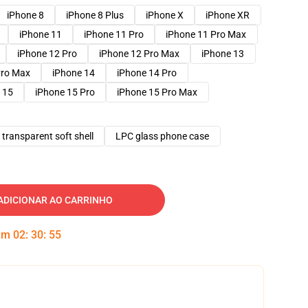
iPhone 8
iPhone 8 Plus
iPhone X
iPhone XR
iPhone 11
iPhone 11 Pro
iPhone 11 Pro Max
iPhone 12 Pro
iPhone 12 Pro Max
iPhone 13
Pro Max
iPhone 14
iPhone 14 Pro
 15
iPhone 15 Pro
iPhone 15 Pro Max
transparent soft shell
LPC glass phone case
ADICIONAR AO CARRINHO
 em
02
:
30
:
54