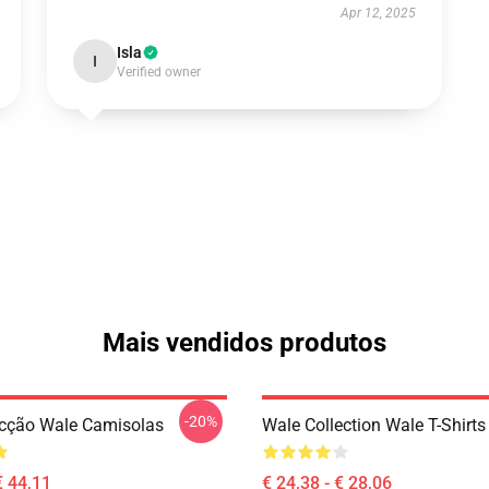
Apr 12, 2025
Isla
I
Verified owner
Mais vendidos produtos
-20%
cção Wale Camisolas
Wale Collection Wale T-Shirts
€ 44,11
€ 24,38 - € 28,06