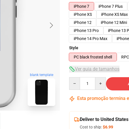
iPhone 7
iPhone 7 Plus
iPhone XS
iPhone XS Max
iPhone 12
iPhone 12 Mini
iPhone 13 Pro
iPhone 13 
iPhone 14 Pro Max
iPhone
Style
PC black frosted shell
RPC 
Ver guia de tamanhos
blank template
Quantity
Esta promoção termina
Deliver to United States
Cost to ship:
$6.99