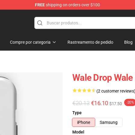
FREE
shipping on orders over $100
Compre por categoria
Rastreamento de pedido
Blog
Wale Drop Wale
(2 customer reviews
€20.13
€16.10
-20%
$17.50
Type
iPhone
Samsung
Model