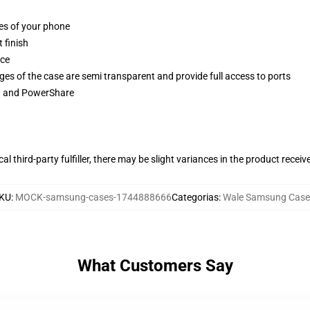
ges of your phone
 finish
ace
ges of the case are semi transparent and provide full access to ports
ng and PowerShare
al third-party fulfiller, there may be slight variances in the product receiv
KU
:
MOCK-samsung-cases-1744888666
Categorias
:
Wale Samsung Case
What Customers Say