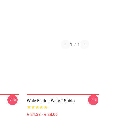
1
/
1
-20%
-20%
Wale Edition Wale T-Shirts
€ 24,38 - € 28,06