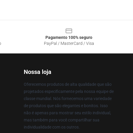
Pagamento 100% seguro
o
PayPal / MasterCard / Visa
Nossa loja
Oferecemos produtos de alta qualidade que são
projetados especificamente pela nossa equipe de
classe mundial. Nós fornecemos uma variedade
de produtos que são elegantes e bonitos. Isso
não é apenas para mostrar seu estilo individual,
mas também para você compartilhar sua
individualidade com os outros.