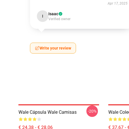
Apr 17, 2025
Isaac
I
Verified owner
Write your review
-20%
Wale Cápsula Wale Camisas
Wale Cole
€ 24,38 - € 28,06
€ 37,67 - 