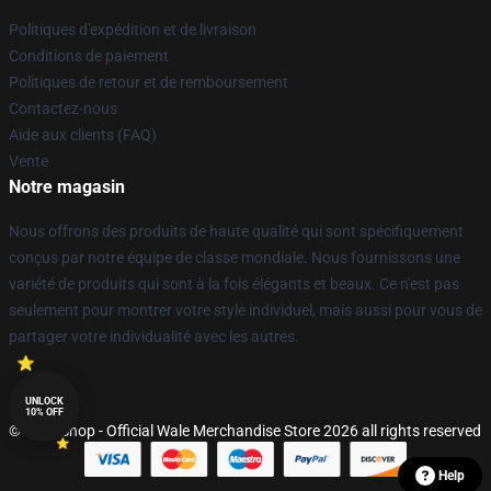
Politiques d'expédition et de livraison
Conditions de paiement
Politiques de retour et de remboursement
Contactez-nous
Aide aux clients (FAQ)
Vente
Notre magasin
Nous offrons des produits de haute qualité qui sont spécifiquement
conçus par notre équipe de classe mondiale. Nous fournissons une
variété de produits qui sont à la fois élégants et beaux. Ce n'est pas
seulement pour montrer votre style individuel, mais aussi pour vous de
partager votre individualité avec les autres.
UNLOCK
10% OFF
© Wale Shop - Official Wale Merchandise Store 2026 all rights reserved
Help