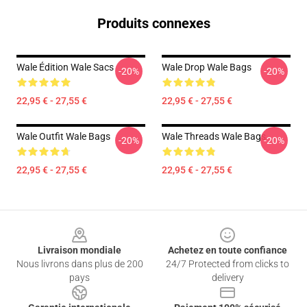
Produits connexes
Wale Édition Wale Sacs
Wale Drop Wale Bags
-20%
-20%
22,95 € - 27,55 €
22,95 € - 27,55 €
Wale Outfit Wale Bags
Wale Threads Wale Bags
-20%
-20%
22,95 € - 27,55 €
22,95 € - 27,55 €
Footer
Livraison mondiale
Achetez en toute confiance
Nous livrons dans plus de 200
24/7 Protected from clicks to
pays
delivery