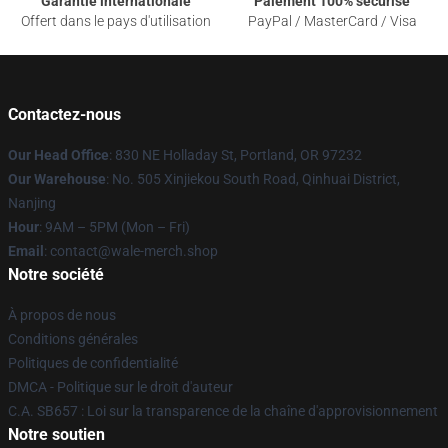
Garantie internationale
Paiement 100% sécurisé
Offert dans le pays d'utilisation
PayPal / MasterCard / Visa
Contactez-nous
Our Head Office
: 830 NE Holladay St, Portland, OR 97232
Our Warehouse
: No. 505 Xinjiekou South Road, Qinhuai District,
Nanjing
Hour
: 9AM – 5PM (Mon – Fri)
Email
: contact@wale-merch.shop
Notre société
À propos de nous
Conditions générales
Politiques de confidentialité
DMCA - Politique sur le droit d'auteur
C.A. SB657 : Loi sur la transparence de la chaîne d'approvisionnement
Notre soutien