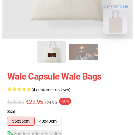
blank template
Wale Capsule Wale Bags
(4 customer reviews)
€28.69
€22.95
-20%
$24.95
Size
35x35cm
40x40cm
Voir le guide des tailles