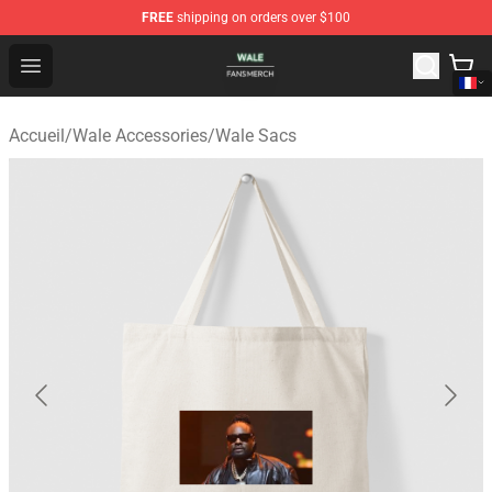
FREE
shipping on orders over $100
Wale Shop - Official Wale Merchandise Store
Open menu
Accueil
/
Wale Accessories
/
Wale Sacs