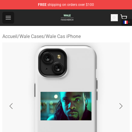
FREE
shipping on orders over $100
Wale Shop - Official Wale Merchandise Store
Open menu
Accueil
/
Wale Cases
/
Wale Cas iPhone