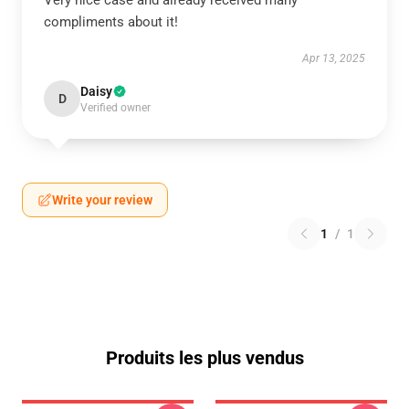
Very nice case and already received many
compliments about it!
Apr 13, 2025
Daisy
D
Verified owner
Write your review
1
/
1
Produits les plus vendus