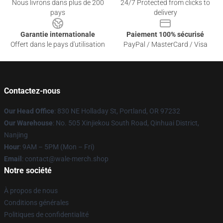
Nous livrons dans plus de 200
24/7 Protected from clicks to
pays
delivery
Garantie internationale
Paiement 100% sécurisé
Offert dans le pays d'utilisation
PayPal / MasterCard / Visa
Contactez-nous
Our Head Office
: 830 NE Holladay St, Portland, OR 97232
Our Warehouse
: No. 505 Xinjiekou South Road, Qinhuai District,
Nanjing
Hour
: 9AM – 5PM (Mon – Fri)
Email
: contact@wale-merch.shop
Notre société
À propos de nous
Conditions générales
Politiques de confidentialité