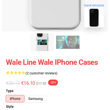
blank template
Wale Line Wale IPhone Cases
(2 customer reviews)
€20.13
€16.10
-20%
$17.50
Type
iPhone
Samsung
Style