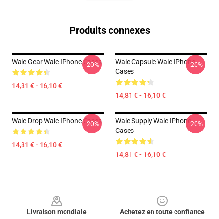
Produits connexes
Wale Gear Wale IPhone Cases
Wale Capsule Wale IPhone
-20%
-20%
Cases
14,81 € - 16,10 €
14,81 € - 16,10 €
Wale Drop Wale IPhone Cases
Wale Supply Wale IPhone
-20%
-20%
Cases
14,81 € - 16,10 €
14,81 € - 16,10 €
Footer
Livraison mondiale
Achetez en toute confiance