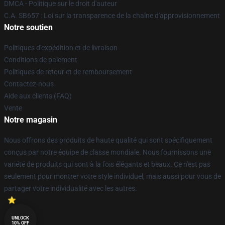
DMCA - Politique sur le droit d'auteur
C.A. SB657 : Loi sur la transparence de la chaîne d'approvisionnement
Notre soutien
Politiques d'expédition et de livraison
Conditions de paiement
Politiques de retour et de remboursement
Contactez-nous
Aide aux clients (FAQ)
Vente
Notre magasin
Nous offrons des produits de haute qualité qui sont spécifiquement
conçus par notre équipe de classe mondiale. Nous fournissons une
variété de produits qui sont à la fois élégants et beaux. Ce n'est pas
seulement pour montrer votre style individuel, mais aussi pour vous de
partager votre individualité avec les autres.
UNLOCK
10% OFF