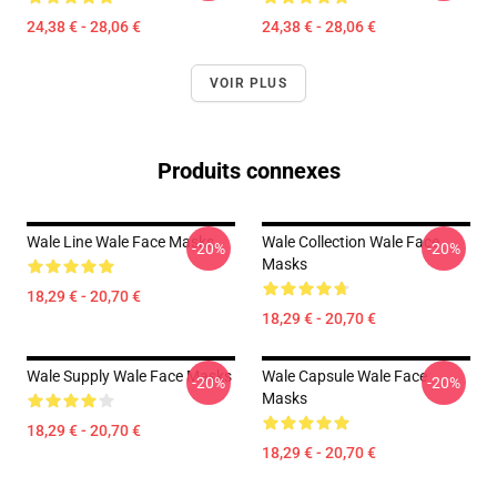
24,38 € - 28,06 €
24,38 € - 28,06 €
VOIR PLUS
Produits connexes
Wale Line Wale Face Masks
Wale Collection Wale Face
-20%
-20%
Masks
18,29 € - 20,70 €
18,29 € - 20,70 €
Wale Supply Wale Face Masks
Wale Capsule Wale Face
-20%
-20%
Masks
18,29 € - 20,70 €
18,29 € - 20,70 €