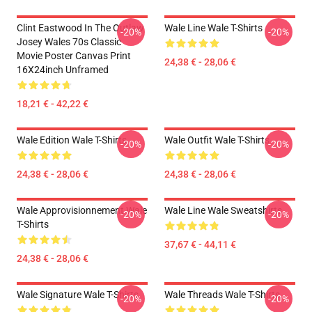
Clint Eastwood In The Outlaw
Wale Line Wale T-Shirts
-20%
-20%
Josey Wales 70s Classic
Movie Poster Canvas Print
24,38 € - 28,06 €
16X24inch Unframed
18,21 € - 42,22 €
Wale Edition Wale T-Shirts
Wale Outfit Wale T-Shirts
-20%
-20%
24,38 € - 28,06 €
24,38 € - 28,06 €
Wale Approvisionnement Wale
Wale Line Wale Sweatshirts
-20%
-20%
T-Shirts
37,67 € - 44,11 €
24,38 € - 28,06 €
Wale Signature Wale T-Shirts
Wale Threads Wale T-Shirts
-20%
-20%