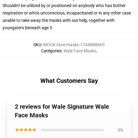
Shouldn't be utilized by or positioned on anybody who has bother
respiration or who's unconscious, incapacitated or in any other case
unable to take away the masks with out help, together with
youngsters beneath age 3
SKU
:
MOCK-face-masks-1744888663
Catégories
:
Wale Face Masks
,
What Customers Say
2 reviews for Wale Signature Wale
Face Masks
★★★★★
0%