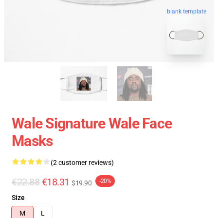
blank template
Wale Signature Wale Face
Masks
(2 customer reviews)
€22.88
€18.31
-20%
$19.90
Size
M
L