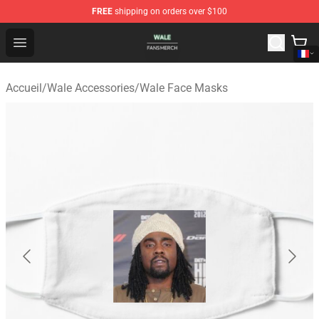
FREE
shipping on orders over $100
Wale Shop - Official Wale Merchandise Store
Open menu
Accueil
/
Wale Accessories
/
Wale Face Masks