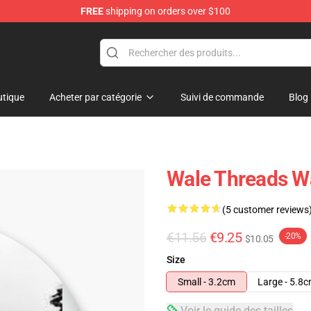
FREE
shipping on orders over $100
tique
Acheter par catégorie
Suivi de commande
Blog
Wale Threads W
(5 customer reviews
€11.56
€9.25
-20%
$10.05
Size
Small - 3.2cm
Large - 5.8
Voir le guide des tailles