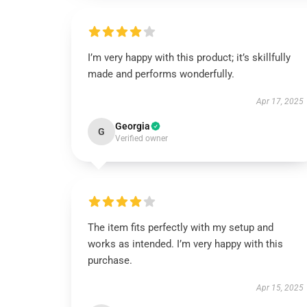
I’m very happy with this product; it’s skillfully
made and performs wonderfully.
Apr 17, 2025
Georgia
G
Verified owner
The item fits perfectly with my setup and
works as intended. I’m very happy with this
purchase.
Apr 15, 2025