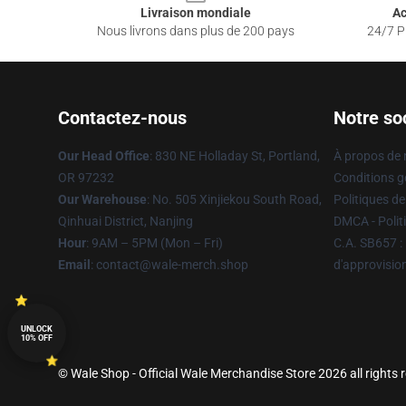
Livraison mondiale
Ac
Nous livrons dans plus de 200 pays
24/7 Pr
Contactez-nous
Notre so
Our Head Office
: 830 NE Holladay St, Portland,
À propos de
OR 97232
Conditions g
Our Warehouse
: No. 505 Xinjiekou South Road,
Politiques de
Qinhuai District, Nanjing
DMCA - Politi
Hour
: 9AM – 5PM (Mon – Fri)
C.A. SB657 : 
Email
: contact@wale-merch.shop
d'approvisi
UNLOCK
10% OFF
© Wale Shop - Official Wale Merchandise Store 2026 all rights 