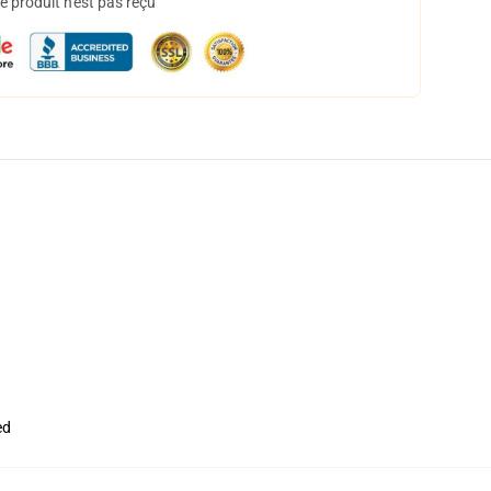
 produit n'est pas reçu
ed