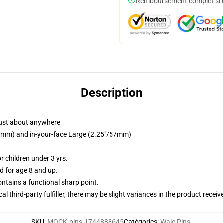
Remboursement complet si le
Description
just about anywhere
/32mm) and in-your-face Large (2.25"/57mm)
 children under 3 yrs.
 for age 8 and up.
tains a functional sharp point.
al third-party fulfiller, there may be slight variances in the product receiv
SKU
:
MOCK-pins-1744888645
Catégories
:
Wale Pins
,