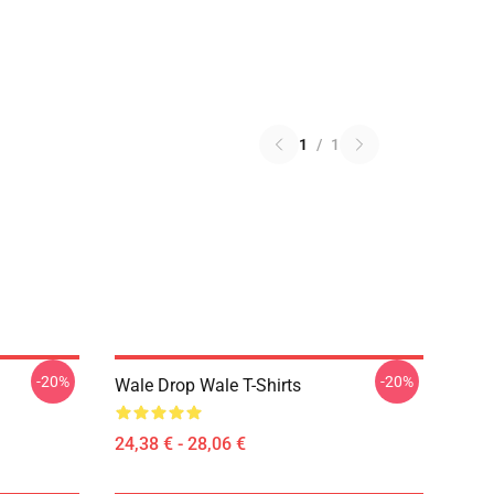
1
/
1
-20%
-20%
Wale Drop Wale T-Shirts
24,38 € - 28,06 €