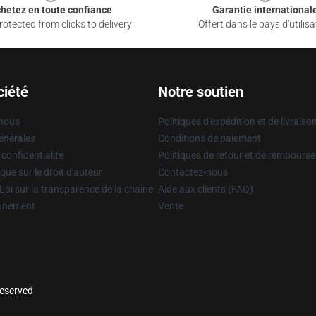
hetez en toute confiance
Garantie international
otected from clicks to delivery
Offert dans le pays d'utilisa
ciété
Notre soutien
 nous
Politiques d'expédition et de livraiso
énérales
Conditions de paiement
 confidentialité
Politiques de retour et de rembours
que sur le droit d'auteur
Contactez-nous
Loi sur la transparence de la chaîne
Aide aux clients (FAQ)
onnement
Vente
reserved