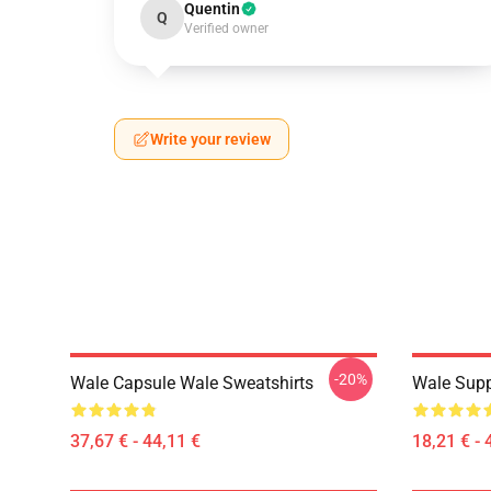
Quentin
Q
Verified owner
Write your review
-20%
Wale Capsule Wale Sweatshirts
Wale Supp
37,67 € - 44,11 €
18,21 € - 