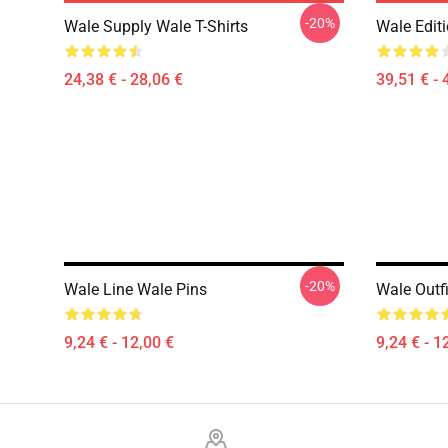
-20%
Wale Supply Wale T-Shirts
Wale Edit
24,38 € - 28,06 €
39,51 € - 
-20%
Wale Line Wale Pins
Wale Outf
9,24 € - 12,00 €
9,24 € - 1
Footer