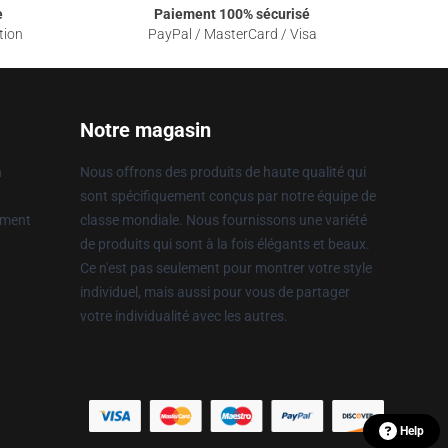
e
Paiement 100% sécurisé
tion
PayPal / MasterCard / Visa
Notre magasin
n
Nous offrons des produits de haute qualité qui
sont spécifiquement conçus par notre équipe de
ement
classe mondiale. Nous fournissons une variété
de produits qui sont à la fois élégants et beaux.
Ce n'est pas seulement pour montrer votre style
individuel, mais aussi pour vous de partager
votre individualité avec les autres.
Help