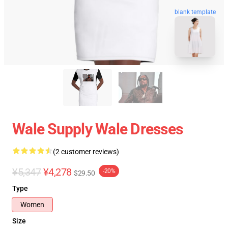
blank template
Wale Supply Wale Dresses
(2 customer reviews)
¥5,347
¥4,278
-20%
$29.50
Type
Women
Size