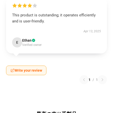
This product is outstanding; it operates efficiently
and is user-friendly.
Apr 13, 2025
Ethan
E
Verified owner
Write your review
1
/
1