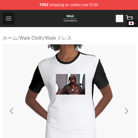
FREE
shipping on orders over $100
Wale Shop - Official Wale Merchandise Store
Open menu
ホーム
/
Wale Cloth
/
Wale ドレス