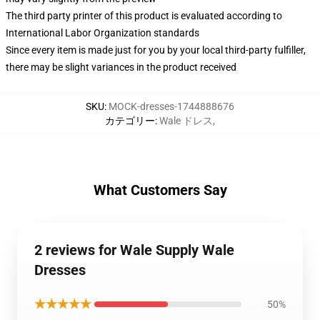
The third party printer of this product is evaluated according to
International Labor Organization standards
Since every item is made just for you by your local third-party fulfiller,
there may be slight variances in the product received
SKU
:
MOCK-dresses-1744888676
カテゴリー
:
Wale ドレス
,
What Customers Say
2 reviews for Wale Supply Wale
Dresses
★★★★★
50%