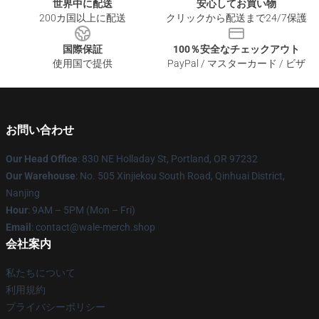
世界中に配送
安心してお買い物
200カ国以上に配送
クリックから配送まで24/7保護
国際保証
100％安全なチェックアウト
使用国で提供
PayPal / マスターカード / ビザ
お問い合わせ
Our Head Office
: 830 NE Holladay St, Portland, OR 97232
Our Warehouse
: No. 505 Xinjiekou South Road, Qinhuai District,
Nanjing
Hour
: 9AM – 5PM (Mon – Fri)
Email
: contact@wale-merch.shop
会社案内
私たちについて
利用規約
プライバシーポリシー