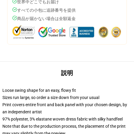
世界中どこでもお届け
すべての小包に追跡番号を提供
商品が届かない場合は全額返金
説明
Loose swing shape for an easy, flowy fit
Sizes run large, so order a size down from your usual
Print covers entire front and back panel with your chosen design, by
an independent artist
97% polyester, 3% elastane woven dress fabric with silky handfeel
Note that due to the production process, the placement of the print
may vary slightly from the preview