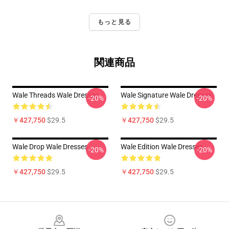
もっと見る
関連商品
Wale Threads Wale Dresses
Wale Signature Wale Dresses
-20%
-20%
￥427,750
$29.5
￥427,750
$29.5
Wale Drop Wale Dresses
Wale Edition Wale Dresses
-20%
-20%
￥427,750
$29.5
￥427,750
$29.5
Footer