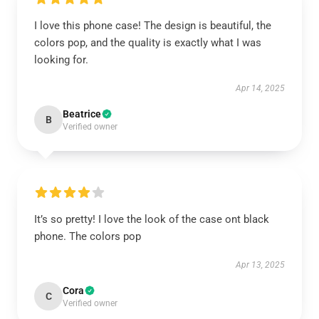
I love this phone case! The design is beautiful, the
colors pop, and the quality is exactly what I was
looking for.
Apr 14, 2025
Beatrice
B
Verified owner
It’s so pretty! I love the look of the case ont black
phone. The colors pop
Apr 13, 2025
Cora
C
Verified owner