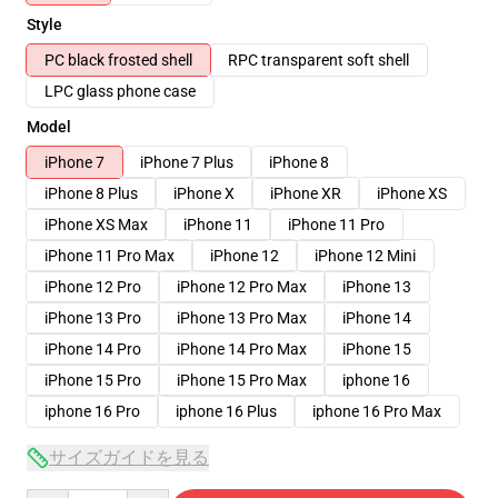
Style
PC black frosted shell
RPC transparent soft shell
LPC glass phone case
Model
iPhone 7
iPhone 7 Plus
iPhone 8
iPhone 8 Plus
iPhone X
iPhone XR
iPhone XS
iPhone XS Max
iPhone 11
iPhone 11 Pro
iPhone 11 Pro Max
iPhone 12
iPhone 12 Mini
iPhone 12 Pro
iPhone 12 Pro Max
iPhone 13
iPhone 13 Pro
iPhone 13 Pro Max
iPhone 14
iPhone 14 Pro
iPhone 14 Pro Max
iPhone 15
iPhone 15 Pro
iPhone 15 Pro Max
iphone 16
iphone 16 Pro
iphone 16 Plus
iphone 16 Pro Max
サイズガイドを見る