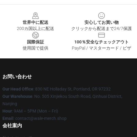
Footer
世界中に配送
安心してお買い物
200カ国以上に配送
クリックから配送まで24/7保護
国際保証
100％安全なチェックアウト
使用国で提供
PayPal / マスターカード / ビザ
お問い合わせ
Our Head Office
: 830 NE Holladay St, Portland, OR 97232
Our Warehouse
: No. 505 Xinjiekou South Road, Qinhuai District,
Nanjing
Hour
: 9AM – 5PM (Mon – Fri)
Email
: contact@wale-merch.shop
会社案内