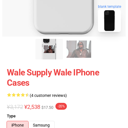
blank template
Wale Supply Wale IPhone
Cases
(4 customer reviews)
¥3,172
¥2,538
-20%
$17.50
Type
iPhone
Samsung