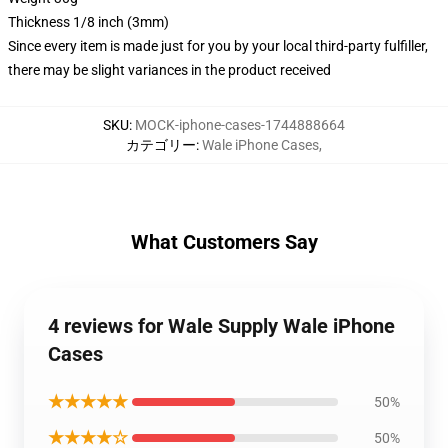
Thickness 1/8 inch (3mm)
Since every item is made just for you by your local third-party fulfiller,
there may be slight variances in the product received
SKU
:
MOCK-iphone-cases-1744888664
カテゴリー
:
Wale iPhone Cases
,
What Customers Say
4 reviews for Wale Supply Wale iPhone
Cases
★★★★★
50%
★★★★☆
50%