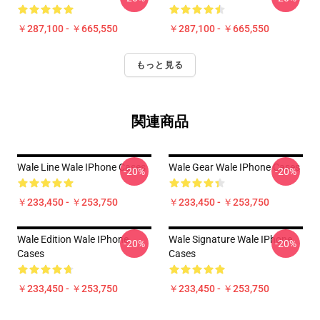
￥287,100 - ￥665,550
￥287,100 - ￥665,550
もっと見る
関連商品
Wale Line Wale IPhone Cases
Wale Gear Wale IPhone Cases
-20%
-20%
￥233,450 - ￥253,750
￥233,450 - ￥253,750
Wale Edition Wale IPhone
Wale Signature Wale IPhone
-20%
-20%
Cases
Cases
￥233,450 - ￥253,750
￥233,450 - ￥253,750