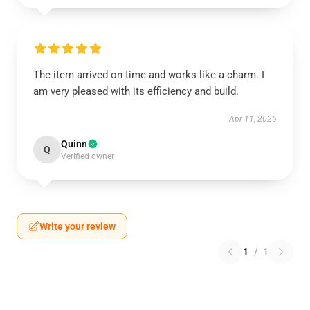
The item arrived on time and works like a charm. I
am very pleased with its efficiency and build.
Apr 11, 2025
Quinn
Q
Verified owner
Write your review
1
/
1