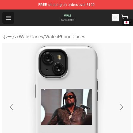
FREE
shipping on orders over $100
Wale Shop - Official Wale Merchandise Store
Open menu
ホーム
/
Wale Cases
/
Wale iPhone Cases