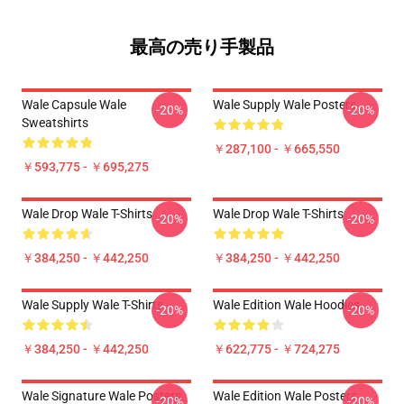
最高の売り手製品
Wale Capsule Wale
Wale Supply Wale Posters
-20%
-20%
Sweatshirts
￥287,100 - ￥665,550
￥593,775 - ￥695,275
Wale Drop Wale T-Shirts
Wale Drop Wale T-Shirts
-20%
-20%
￥384,250 - ￥442,250
￥384,250 - ￥442,250
Wale Supply Wale T-Shirts
Wale Edition Wale Hoodies
-20%
-20%
￥384,250 - ￥442,250
￥622,775 - ￥724,275
Wale Signature Wale Posters
Wale Edition Wale Posters
-20%
-20%